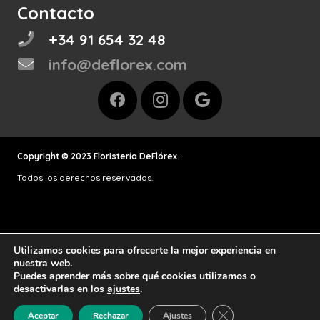
Contacto
+34 91 654 32 48
info@deflorex.com
Copyright © 2023 Floristería DeFlórex
.
Todos los derechos reservados.
Política de devoluciones y reembolsos
Utilizamos cookies para ofrecerte la mejor experiencia en
nuestra web.
Puedes aprender más sobre qué cookies utilizamos o
Política de privacidad y protección de datos
desactivarlas en los
ajustes
.
Cerrar el banner de 
Aceptar
Rechazar
Ajustes